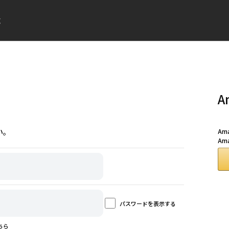
成
A
い。
A
Am
パスワードを表示する
ちら