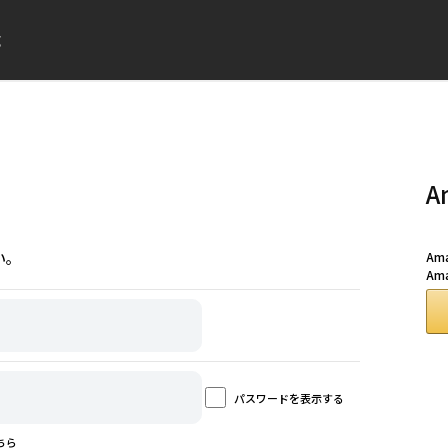
成
A
い。
A
Am
パスワードを表示する
ちら