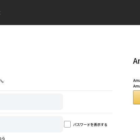
成
A
い。
A
Am
パスワードを表示する
ちら