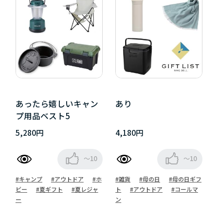
あったら嬉しいキャン
あり
プ用品ベスト5
5,280円
4,180円
～10
～10
#キャンプ
#アウトドア
#ホ
#雑貨
#母の日
#母の日ギフ
ビー
#夏ギフト
#夏レジャ
ト
#アウトドア
#コールマ
ー
ン