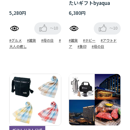
たいギフトbyaqua
5,280円
6,380円
～10
～10
#グルメ
#雑貨
#母の日
#
#雑貨
#ホビー
#アウトド
大人の癒し
ア
#象印
#母の日