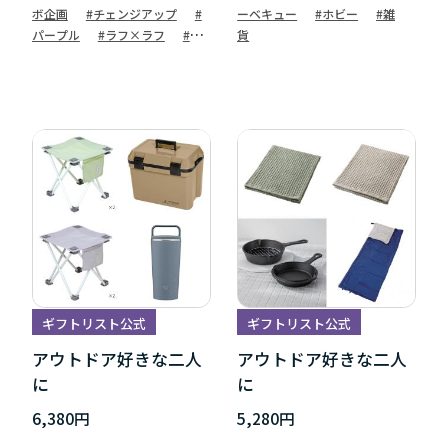
ボ企画
#チェンジアップ
#
ーベキュー
#ホビー
#雑
パープル
#ラフ×ラフ
#防
貨
災
#齋藤有紗
ギフトリスト公式
ギフトリスト公式
アウトドア好きな二人
アウトドア好きな二人
に
に
6,380円
5,280円