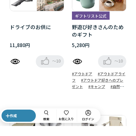
ギフトリスト公式
ドライブのお供に
野遊び好きさんのため
のギフト
11,880円
5,280円
～10
～10
#アウトドア
#アウトドアライ
フ
#アウトドア好きへのプレ
ゼント
#キャンプ
#自然が
好き
作成
検索
お気に入り
ログイン