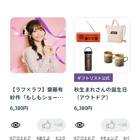
ギフトリスト公式
【ラフ×ラフ】齋藤有
秋生まれさんの誕生日
紗作「もしもショーゴ
（アウトドア）
さんがゾンビの世界に
6,380円
6,380円
迷い込んだら」
～10
～10
#アウトドア
#ありさ
#コラ
#アウトドア
#キャンプ
#バ