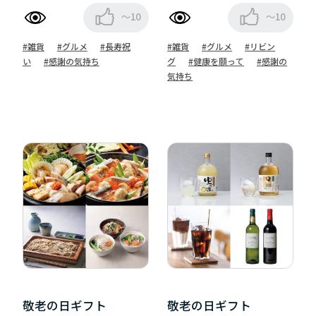
～10
～10
#雑貨
#グルメ
#長寿祝
#雑貨
#グルメ
#リビン
い
#感謝の気持ち
グ
#健康を願って
#感謝の
気持ち
敬老の日ギフト
敬老の日ギフト