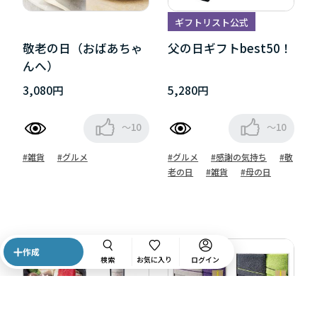
ギフトリスト公式
敬老の日（おばあちゃ
父の日ギフトbest50！
んへ）
3,080円
5,280円
～10
～10
#雑貨
#グルメ
#グルメ
#感謝の気持ち
#敬
老の日
#雑貨
#母の日
作成
検索
お気に入り
ログイン