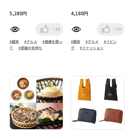
5,280円
4,180円
～10
～10
#雑貨
#グルメ
#健康を願っ
#雑貨
#グルメ
#リビン
て
#感謝の気持ち
グ
#ファッション