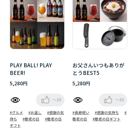
PLAY BALL! PLAY
お父さんいつもありが
BEER!
とうBEST5
5,280円
5,280円
～10
～10
#グルメ
#お返し
#感謝の気
#長寿祝い
#感謝の気持ち
#
持ち
#敬老の日
#敬老の日
敬老の日
#敬老の日ギフト
ギフト