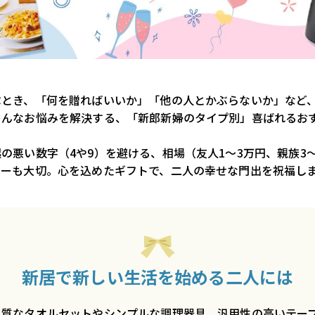
ぶとき、「何を贈ればいいか」「他の人とかぶらないか」など
そんなお悩みを解決する、「新郎新婦のタイプ別」喜ばれるお
！
の悪い数字（4や9）を避ける、相場（友人1～3万円、親族3
ナーも大切。心を込めたギフトで、二人の幸せな門出を祝福し
新居で新しい生活を始める二人には
上質なタオルセットやシンプルな調理器具、汎用性の高いテー