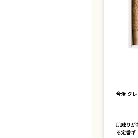
今治 クレ
肌触りが
る定番ギ