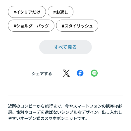
#イタリアだけ
#お返し
#ショルダーバッグ
#スタイリッシュ
#ネイビー
#バッグ
#ファッション
すべて見る
#フランコ・フェラーロ
#メンズ誕生日
#革雑貨
#還暦祝い
#雑貨
#祝還暦
シェアする
#誕生日
#誕生日（男性）
#母の日
近所のコンビニから旅行まで、今やスマートフォンの携帯は必
須。性別やコーデを選ばないシンプルなデザイン。出し入れし
やすいオープン式のスマホポシェットです。