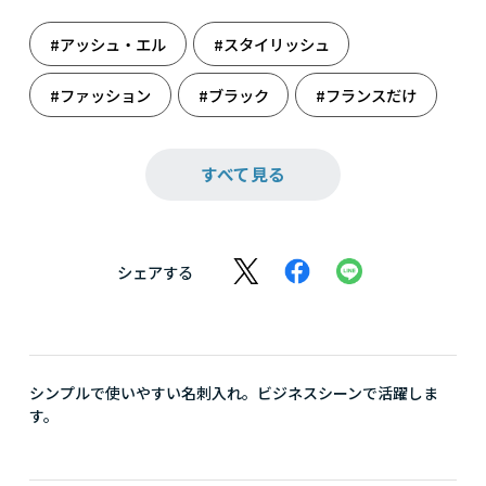
#アッシュ・エル
#スタイリッシュ
#ファッション
#ブラック
#フランスだけ
#メンズ誕生日
#モノトーンで勝負
すべて見る
#革雑貨
#雑貨
#小物
#誕生日
#誕生日（男性）
#父の日
#父の日ギフト
シェアする
#名刺入れ
シンプルで使いやすい名刺入れ。ビジネスシーンで活躍しま
す。