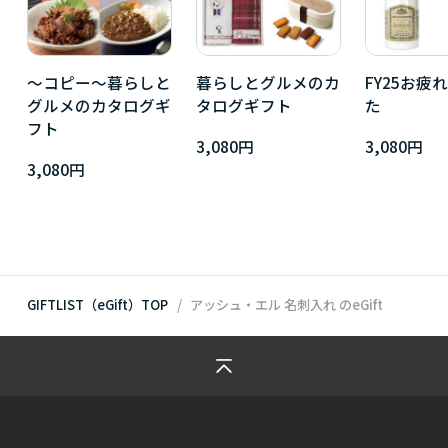
～コピー～暮らしと
暮らしとグルメのカ
FY25お疲
グルメのカタログギ
タログギフト
た
フト
3,080円
3,080円
3,080円
GIFTLIST（eGift）TOP
アッシュ・エル 名刺入れ
のeGift