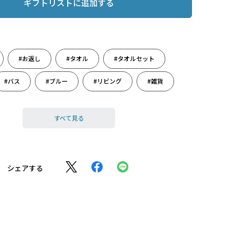
ギフトリストに追加する
#お返し
#タオル
#タオルセット
#バス
#ブルー
#リビング
#雑貨
に
#出産祝い
すべて見る
シェアする