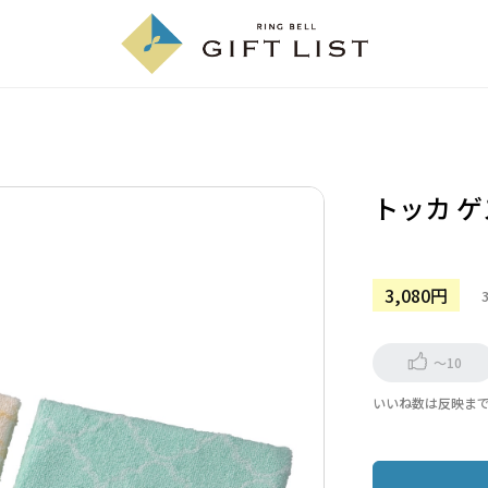
トッカ 
3,080円
～10
いいね数は反映ま