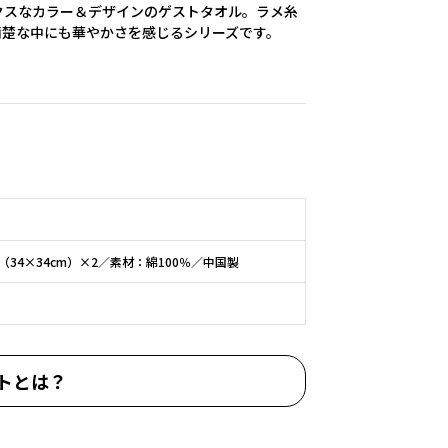
クスなカラー＆デザインのゲストタオル。ラメ糸
清楚な中にも華やかさを感じるシリーズです。
34×34cm）×2／素材：綿100％／中国製
トとは？