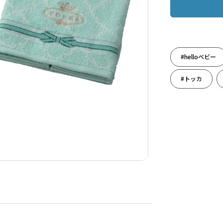
#helloベビー
#トッカ
#出産のお祝い