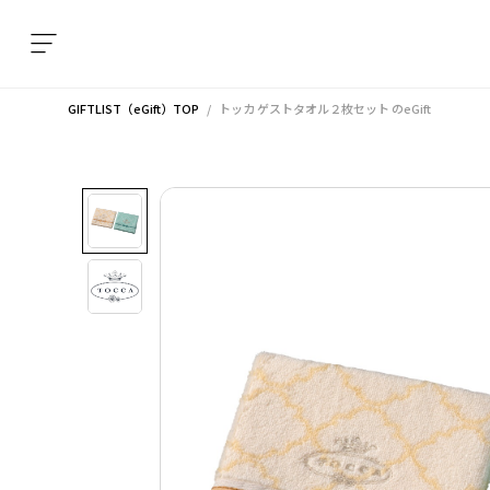
GIFTLIST（eGift）TOP
トッカ ゲストタオル２枚セット
のeGift