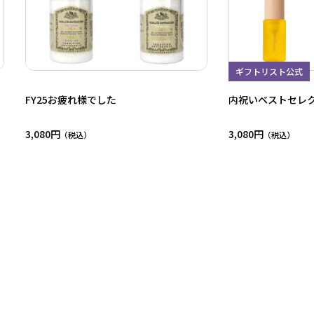
ギフトリスト公式
FY25お疲れ様でした
内祝いベストセレ
3,080円
3,080円