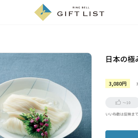
日本の極
3,080円
～10
いいね数は反映ま