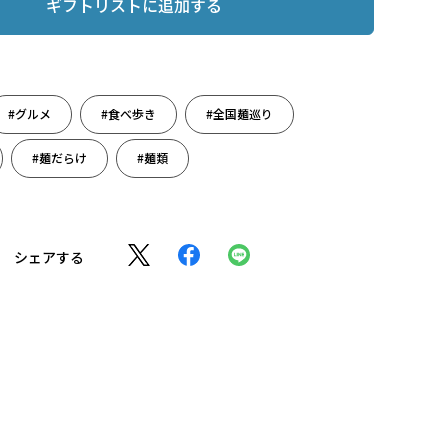
ギフトリストに追加する
#グルメ
#食べ歩き
#全国麺巡り
#麺だらけ
#麺類
シェアする