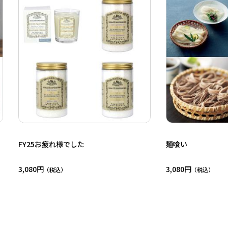
FY25お疲れ様でした
麺喰い
3,080円
3,080円