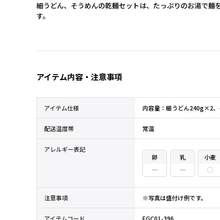
細うどん、そうめんの乾麺セットは、たっぷりのお湯で麺
す。
アイテム内容・注意事項
アイテム仕様
内容量：細うどん240g×2、
配送温度帯
常温
アレルギー表記
卵
乳
小麦
注意事項
※写真は盛付け例です。
アイテムコード
EGC01-396