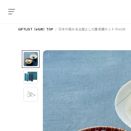
GIFTLIST（eGift）TOP
日本の極み 名古屋よしだ麺 乾麺セット
のeGift