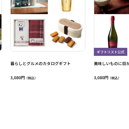
ギフトリスト公式
暮らしとグルメのカタログギフト
美味しいものに目
3,080円
3,080円