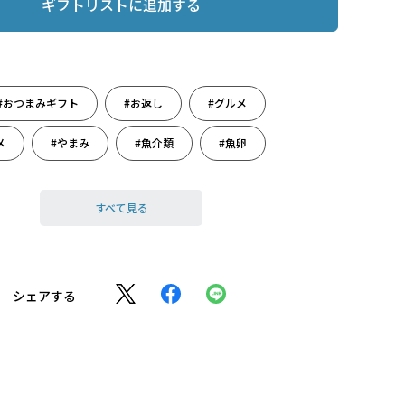
ギフトリストに追加する
#おつまみギフト
#お返し
#グルメ
メ
#やまみ
#魚介類
#魚卵
に
#出産祝い
すべて見る
シェアする