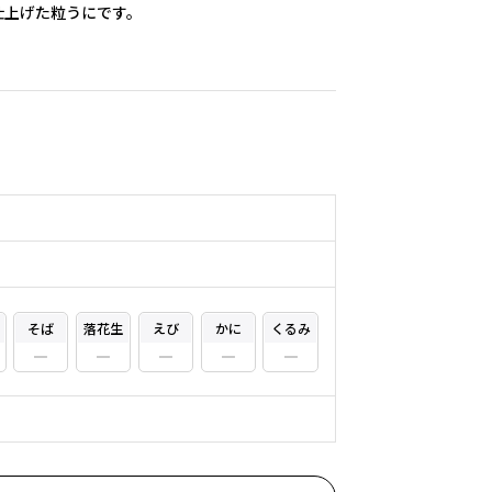
仕上げた粒うにです。
そば
落花生
えび
かに
くるみ