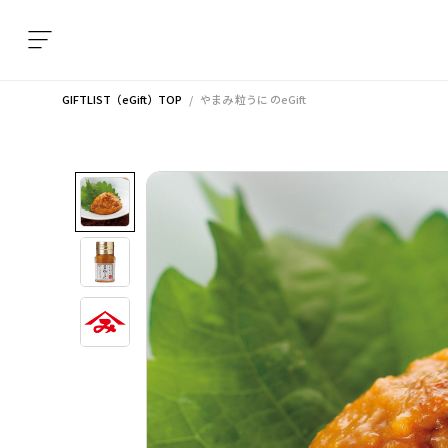
GIFTLIST（eGift）TOP
やまみ 粒うに
のeGift