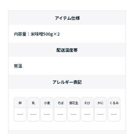
アイテム仕様
内容量：米味噌500g×2
配送温度帯
常温
アレルギー表記
卵
乳
小麦
そば
落花生
えび
かに
くるみ