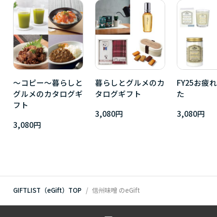
～コピー～暮らしと
暮らしとグルメのカ
FY25お疲
グルメのカタログギ
タログギフト
た
フト
3,080円
3,080円
3,080円
GIFTLIST（eGift）TOP
信州味噌
のeGift