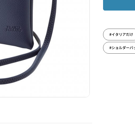
#イタリアだけ
#ショルダーバ
#バッグ
#メンズ誕生日
#雑貨
#誕生日（男性