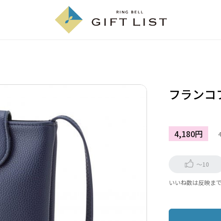
フランコ
4,180円
～10
いいね数は反映ま