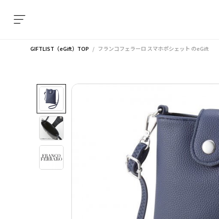
GIFTLIST（eGift）TOP
フランコフェラーロ スマホポシェット
のeGift