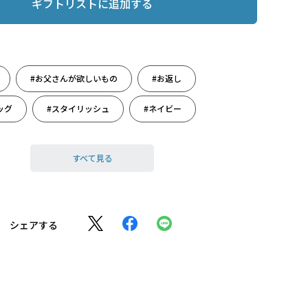
ギフトリストに追加する
#お父さんが欲しいもの
#お返し
ッグ
#スタイリッシュ
#ネイビー
#ファッション
#フランコフェラーロ
すべて見る
#引っ越し祝い
#革雑貨
#還暦祝い
#祝還暦
#推し活
#青色
#誕生日
シェアする
）
#誕生日祝い
#父の日
#父の日ギフト