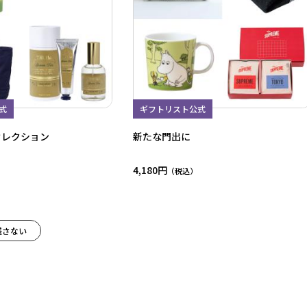
式
ギフトリスト公式
セレクション
新たな門出に
4,180円
残さない