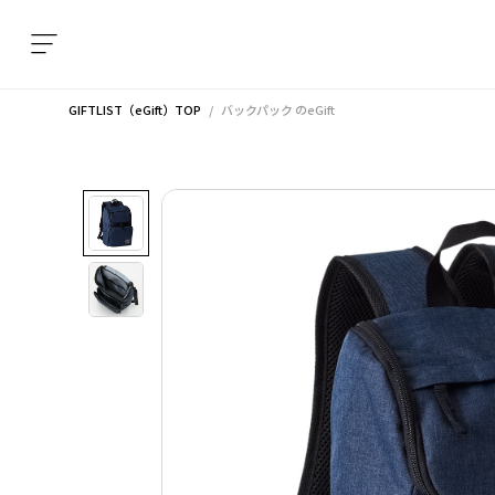
GIFTLIST（eGift）TOP
バックパック
のeGift