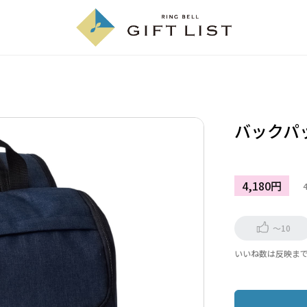
バックパ
4,180円
～10
いいね数は反映ま