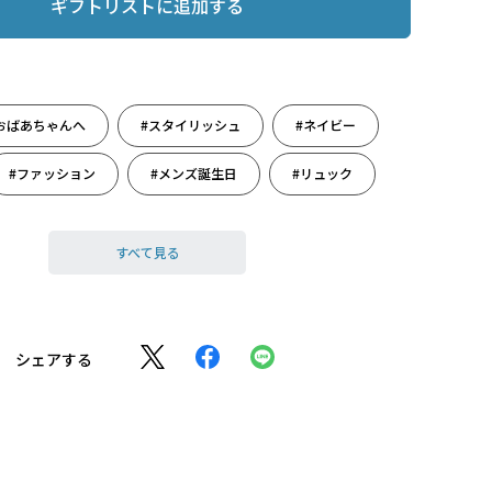
ギフトリストに追加する
おばあちゃんへ
#スタイリッシュ
#ネイビー
#ファッション
#メンズ誕生日
#リュック
#感謝の気持ち
#敬老の日
すべて見る
ト
#敬老の日プレゼント
#敬老の日限定
#雑貨
#誕生日
#誕生日（男性）
シェアする
#長寿祝い
#父の日
#父の日ギフト