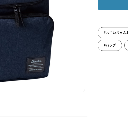
#おじいちゃん
#バッグ
#引っ越し祝い
#敬老の日ギフ
#健康を願って
#誕生日祝い
#旅のお供