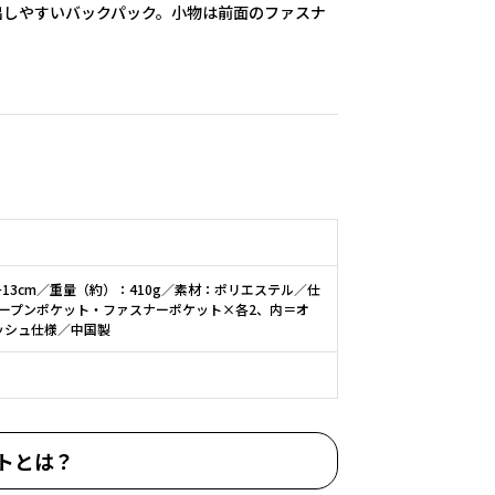
出しやすいバックパック。小物は前面のファスナ
チ13cm／重量（約）：410g／素材：ポリエステル／仕
ープンポケット・ファスナーポケット×各2、内＝オ
ッシュ仕様／中国製
トとは？