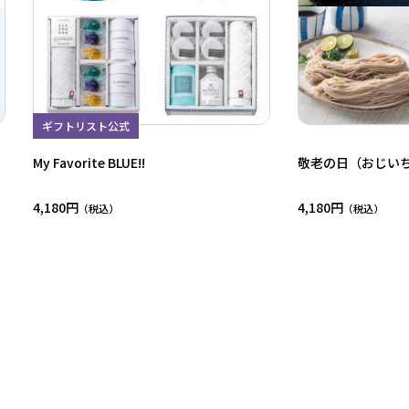
ギフトリスト公式
My Favorite BLUE!!
敬老の日（おじい
4,180円
4,180円