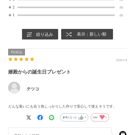
★
2
(0)
★
1
(0)
表示：新しい順
絞り込み
2026/1/9
婿殿からの誕生日プレゼント
テツコ
どんな装いにも合う色しっかりした作りで安心して使えそうです。
参考になった
0
Like!
0