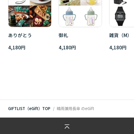
ありがとう
御礼
雑貨（M）
4,180円
4,180円
4,180円
GIFTLIST（eGift）TOP
晴雨兼用長傘
のeGift