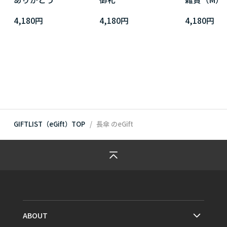
4,180円
4,180円
4,180円
GIFTLIST（eGift）TOP
長傘
のeGift
ABOUT