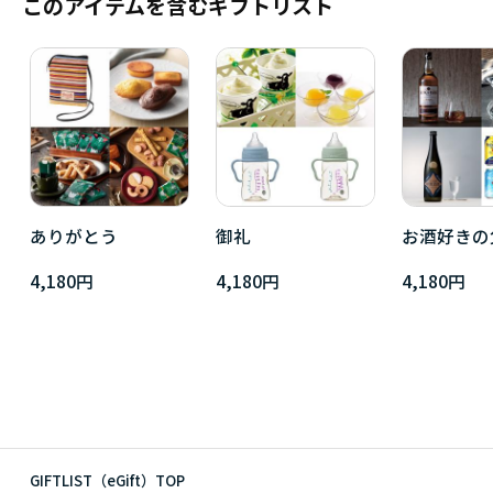
このアイテムを含むギフトリスト
ありがとう
御礼
お酒好きの
4,180円
4,180円
4,180円
GIFTLIST（eGift）TOP