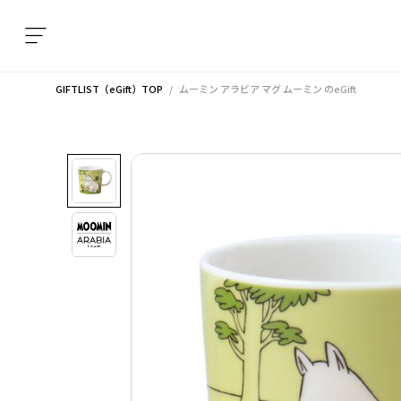
GIFTLIST（eGift）TOP
ムーミン アラビア マグ ムーミン
のeGift