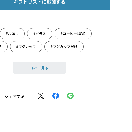
ギフトリストに追加する
#お返し
#グラス
#コーヒーLOVE
ア
#マグカップ
#マグカップだけ
#感謝の気持ち
#敬老の日
すべて見る
ト
#敬老の日プレゼント
#敬老の日限定
#雑貨
#秋を楽しむ
#出産のお祝いに
シェアする
#食器
#新たな門出に
#人生の旅立ち