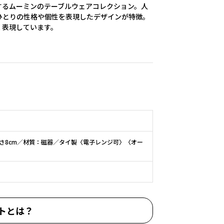
するムーミンのテーブルウェアコレクション。人
ひとりの性格や個性を表現したデザインが特徴。
く表現しています。
高さ8cm／材質：磁器／タイ製〈電子レンジ可〉〈オー
トとは？