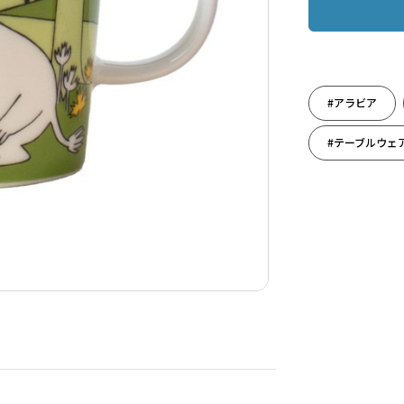
#アラビア
#テーブルウェ
#引っ越し祝い
#敬老の日ギフ
#健康を願って
#出産祝い
#長寿祝い