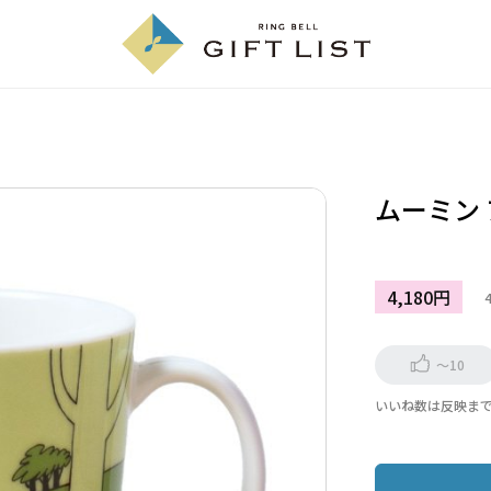
ムーミン 
4,180円
～10
いいね数は反映ま