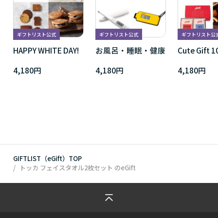
ギフトリスト公式
ギフトリスト公式
ギフトリスト公
HAPPY WHITE DAY!
お風呂・睡眠・健康
Cute Gift 
4,180円
4,180円
4,180円
GIFTLIST（eGift）TOP
トッカ フェイスタオル2枚セット
のeGift