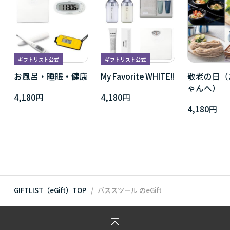
ギフトリスト公式
ギフトリスト公式
お風呂・睡眠・健康
My Favorite WHITE!!
敬老の日（
ゃんへ）
4,180円
4,180円
4,180円
GIFTLIST（eGift）TOP
バススツール
のeGift