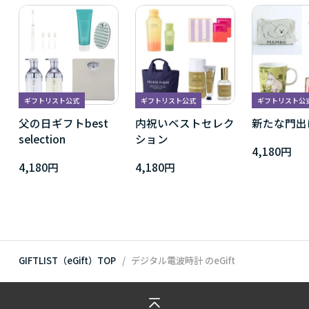
ギフトリスト公式
ギフトリスト公式
ギフトリスト公
父の日ギフトbest
内祝いベストセレク
新たな門出
selection
ション
4,180円
4,180円
4,180円
GIFTLIST（eGift）TOP
デジタル電波時計
のeGift