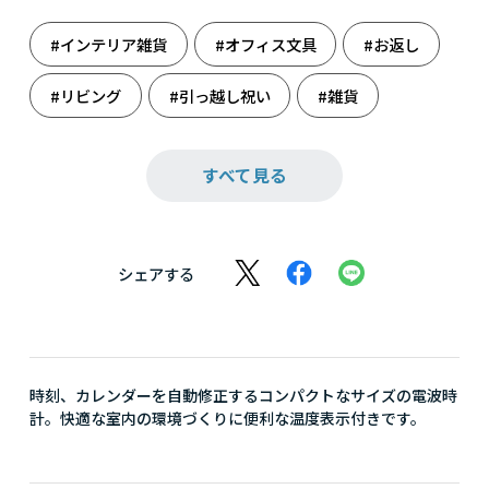
#インテリア雑貨
#オフィス文具
#お返し
#リビング
#引っ越し祝い
#雑貨
#時計
#受験
#収納・整理整頓
すべて見る
#収納しましょう
#新たな門出に
#人生の旅立ち
#誕生日祝い
シェアする
時刻、カレンダーを自動修正するコンパクトなサイズの電波時
計。快適な室内の環境づくりに便利な温度表示付きです。