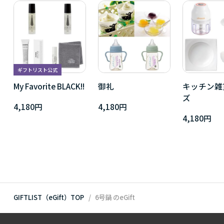
ギフトリスト公式
My Favorite BLACK!!
御礼
キッチン雑
ズ
4,180円
4,180円
4,180円
GIFTLIST（eGift）TOP
6号鍋
のeGift