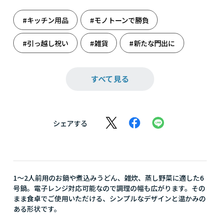
#キッチン用品
#モノトーンで勝負
#引っ越し祝い
#雑貨
#新たな門出に
#人生の旅立ち
#誕生日祝い
#鍋
すべて見る
#料理
#料理男子
シェアする
1～2人前用のお鍋や煮込みうどん、雑炊、蒸し野菜に適した6
号鍋。電子レンジ対応可能なので調理の幅も広がります。その
まま食卓でご使用いただける、シンプルなデザインと温かみの
ある形状です。