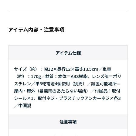
アイテム内容・注意事項
アイテム仕様
サイズ（約）：幅12×奥行12×高さ13.5cm／重量
（約）：170g／材質：本体＝ABS樹脂、レンズ部＝ポリ
スチレン／単3乾電池4個使用（別売）／設置可能場所＝
屋内・屋外（暴風雨のあたらない場所）／付属品：取付
シール×1、取付ネジ・プラスチックアンカーネジ×各3
／中国製
注意事項