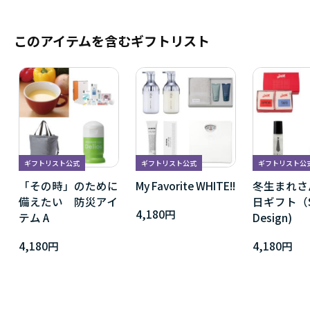
このアイテムを含むギフトリスト
ギフトリスト公式
ギフトリスト公式
ギフトリスト公
「その時」のために
My Favorite WHITE!!
冬生まれさ
備えたい 防災アイ
日ギフト（Si
4,180円
テム A
Design)
4,180円
4,180円