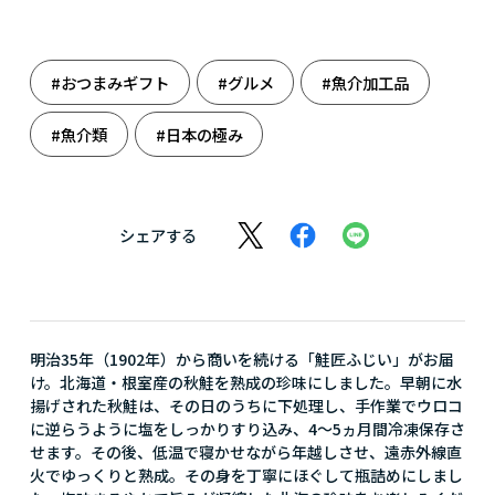
#おつまみギフト
#グルメ
#魚介加工品
#魚介類
#日本の極み
シェアする
明治35年（1902年）から商いを続ける「鮭匠ふじい」がお届
け。北海道・根室産の秋鮭を熟成の珍味にしました。早朝に水
揚げされた秋鮭は、その日のうちに下処理し、手作業でウロコ
に逆らうように塩をしっかりすり込み、4～5ヵ月間冷凍保存さ
せます。その後、低温で寝かせながら年越しさせ、遠赤外線直
火でゆっくりと熟成。その身を丁寧にほぐして瓶詰めにしまし