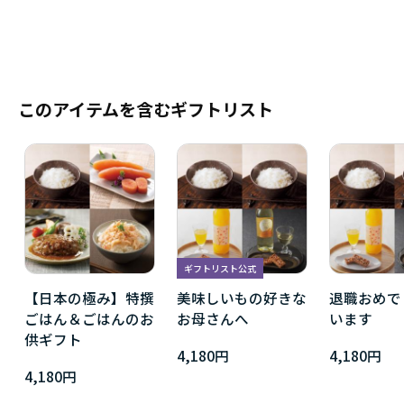
このアイテムを含むギフトリスト
ギフトリスト公式
【日本の極み】特撰
美味しいもの好きな
退職おめで
ごはん＆ごはんのお
お母さんへ
います
供ギフト
4,180円
4,180円
4,180円