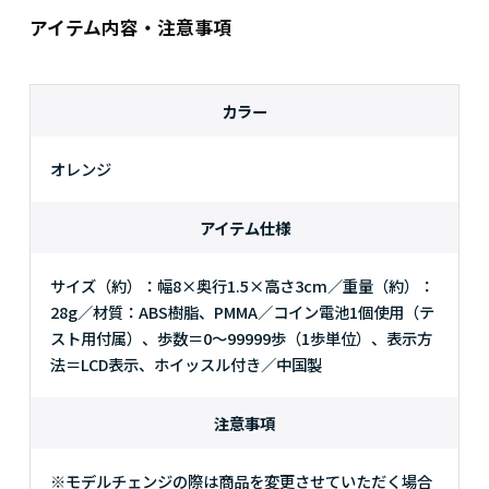
アイテム内容・注意事項
カラー
オレンジ
アイテム仕様
サイズ（約）：幅8×奥行1.5×高さ3cm／重量（約）：
28g／材質：ABS樹脂、PMMA／コイン電池1個使用（テ
スト用付属）、歩数＝0～99999歩（1歩単位）、表示方
法＝LCD表示、ホイッスル付き／中国製
注意事項
※モデルチェンジの際は商品を変更させていただく場合