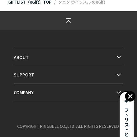
GIFTLIST（eGift）TOP
タニタ 歩イッスル
のeGift
ABOUT
SUPPORT
COMPANY
ギフトリストとは？
COPYRIGHT RINGBELL CO.,LTD. ALL RIGHTS RESERVED.