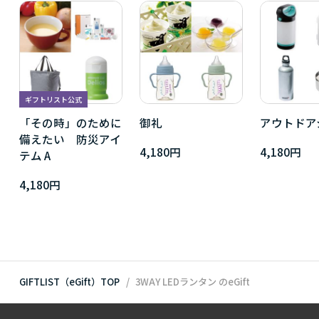
ギフトリスト公式
「その時」のために
御礼
アウトドア
備えたい 防災アイ
4,180円
4,180円
テム A
4,180円
GIFTLIST（eGift）TOP
3WAY LEDランタン
のeGift