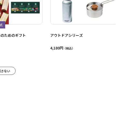
式
んのためのギフト
アウトドアシリーズ
4,180円
残さない