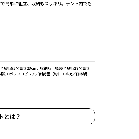
けで簡単に組立、収納もスッキリ。テント内でも
×奥行55×高さ23cm、収納時＝幅55×奥行28×高さ
g／材質：ポリプロピレン／耐荷重（約）：3kg／日本製
トとは？