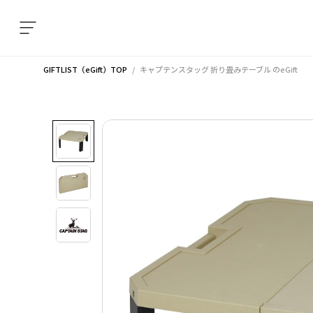
GIFTLIST（eGift）TOP
キャプテンスタッグ 折り畳みテーブル
のeGift