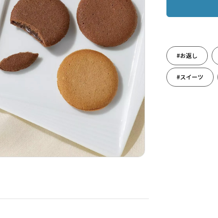
#お返し
#スイーツ
#洋菓子