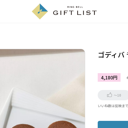
ゴディバ
4,180円
～10
いいね数は反映ま