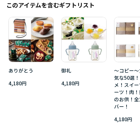
このアイテムを含むギフトリスト
ありがとう
御礼
～コピー～
気な50選
4,180円
4,180円
メ！スイー
ーツ！肉！
のお供！全
バー！
4,180円