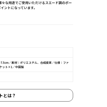
様々な用途でご使用いただけるスエード調のポー
ポイントになっています。
チ7.5cm／素材：ポリエステル、合成皮革／仕様：ファ
ケット×1／中国製
トとは？