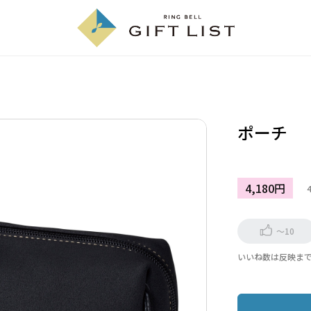
ポーチ
4,180円
～10
いいね数は反映ま