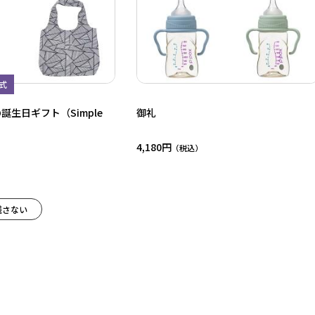
式
誕生日ギフト（Simple
御礼
4,180円
残さない