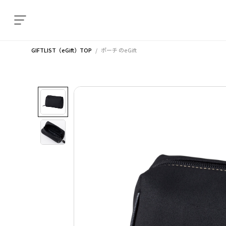
GIFTLIST（eGift）TOP
ポーチ
のeGift