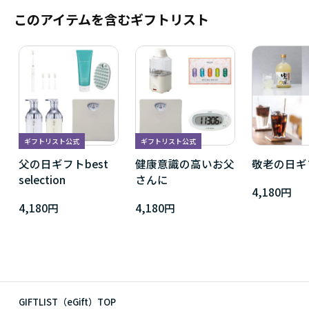
このアイテムを含むギフトリスト
ギフトリスト公式
ギフトリスト公式
父の日ギフトbest
健康意識の高いお父
敬老の日ギ
selection
さんに
4,180円
4,180円
4,180円
GIFTLIST（eGift）TOP