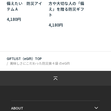
備えたい 防災アイ
方や大切な人の「備
テム A
え」を贈る防災ギフ
ト
4,180円
4,180円
GIFTLIST（eGift）TOP
美味しさにこだわった防災食４袋
のeGift
ABOUT