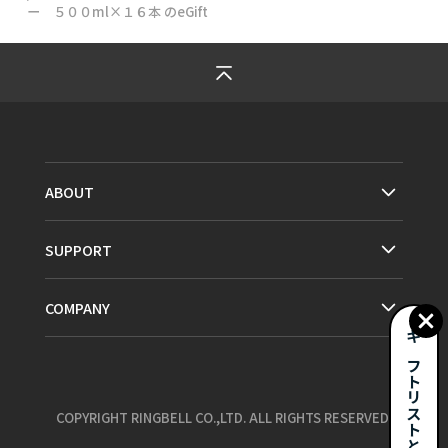
ー ５００ml×１６本
のeGift
ABOUT
SUPPORT
COMPANY
ギフトリストとは？
COPYRIGHT RINGBELL CO.,LTD. ALL RIGHTS RESERVED.