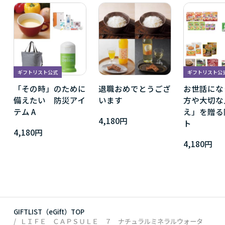
ギフトリスト公式
ギフトリスト公
「その時」のために
退職おめでとうござ
お世話にな
備えたい 防災アイ
います
方や大切な
テム A
え」を贈る
4,180円
ト
4,180円
4,180円
GIFTLIST（eGift）TOP
ＬＩＦＥ ＣＡＰＳＵＬＥ ７ ナチュラルミネラルウォータ