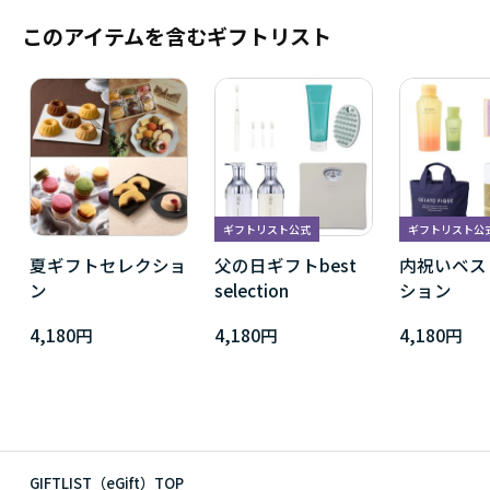
このアイテムを含むギフトリスト
ギフトリスト公式
ギフトリスト公
夏ギフトセレクショ
父の日ギフトbest
内祝いベス
ン
selection
ション
4,180円
4,180円
4,180円
GIFTLIST（eGift）TOP