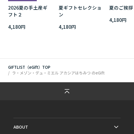
2026夏の手土産ギ
夏ギフトセレクショ
夏のご挨拶
フト２
ン
4,180円
4,180円
4,180円
GIFTLIST（eGift）TOP
ラ・メゾン・デュ・ミエル アカシアはちみつ
のeGift
ABOUT