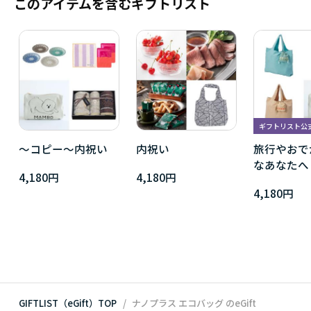
このアイテムを含むギフトリスト
ギフトリスト公
～コピー～内祝い
内祝い
旅行やおで
なあなたへ
4,180円
4,180円
4,180円
GIFTLIST（eGift）TOP
ナノプラス エコバッグ
のeGift