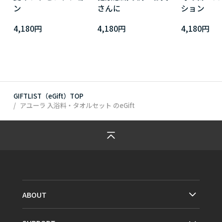
ン
さんに
ション
4,180円
4,180円
4,180円
GIFTLIST（eGift）TOP
アユーラ 入浴料・タオルセット
のeGift
ABOUT