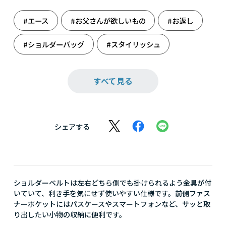
#エース
#お父さんが欲しいもの
#お返し
#ショルダーバッグ
#スタイリッシュ
#バッグ
#ファッション
#ブラック
すべて見る
#メンズ誕生日
#モノトーンで勝負
#還暦祝い
#雑貨
#祝還暦
#誕生日
シェアする
#誕生日（男性）
#父の日
#父の日ギフト
#旅のお供
ショルダーベルトは左右どちら側でも掛けられるよう金具が付
いていて、利き手を気にせず使いやすい仕様です。前側ファス
ナーポケットにはパスケースやスマートフォンなど、サッと取
り出したい小物の収納に便利です。