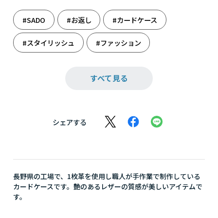
#SADO
#お返し
#カードケース
#スタイリッシュ
#ファッション
#ブラウン
#メンズ誕生日
#黄色
すべて見る
#革雑貨
#還暦祝い
#雑貨
#祝還暦
#小物
#推し活
#誕生日
シェアする
#誕生日（男性）
#父の日
#父の日ギフト
長野県の工場で、1枚革を使用し職人が手作業で制作している
カードケースです。艶のあるレザーの質感が美しいアイテムで
す。