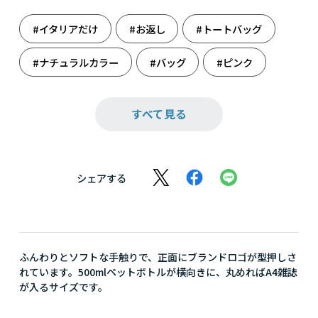
#イタリアだけ
#お返し
#トートバッグ
#ナチュラルカラー
#バッグ
#ピンク
#ファッション
#フランコフェラーロ
すべて見る
#レディース誕生日
#引っ越し祝い
#革雑貨
#雑貨
#誕生日
シェアする
#誕生日（女性）
#誕生日祝い
ふんわりとソフトな手触りで、正面にブランドロゴが型押しさ
れています。500mlペットボトルが横向きに、丸めればA4雑誌
が入るサイズです。