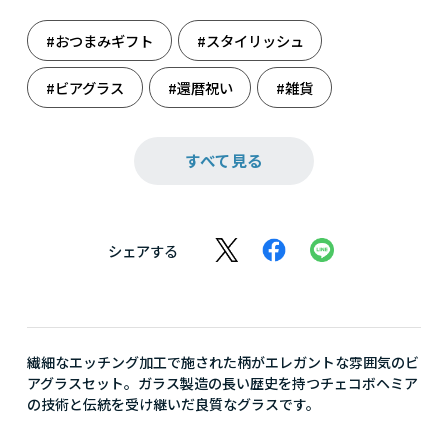
#おつまみギフト
#スタイリッシュ
#ビアグラス
#還暦祝い
#雑貨
#週末のまったり
#祝還暦
#新たな門出に
すべて見る
#人生の旅立ち
#料理
#料理男子
シェアする
繊細なエッチング加工で施された柄がエレガントな雰囲気のビ
アグラスセット。ガラス製造の長い歴史を持つチェコボヘミア
の技術と伝統を受け継いだ良質なグラスです。