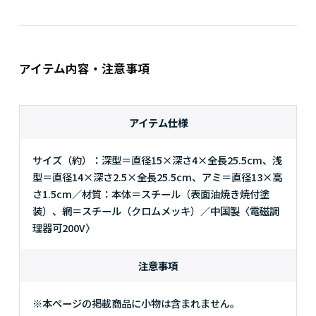
アイテム内容・注意事項
アイテム仕様
サイズ（約）：深型＝直径15×深さ4×全長25.5cm、浅
型＝直径14×深さ2.5×全長25.5cm、アミ＝直径13×高
さ1.5cm／材質：本体＝スチール（表面油焼き焼付塗
装）、網＝スチール（クロムメッキ）／中国製〈電磁調
理器可200V〉
注意事項
※本ページの掲載商品に小物は含まれません。