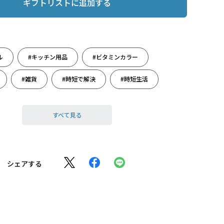
ギフトリストに追加する
ル
#キッチン用品
#ビタミンカラー
#雑貨
#時短で解決
#時短生活
#人生の旅立ち
#推し活
#赤色
すべて見る
#料理
#料理男子
シェアする