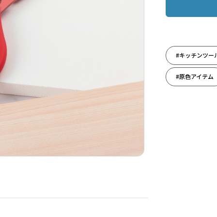
#キッチンツー
#原色アイテム
#新たな門出に
#弁当作り