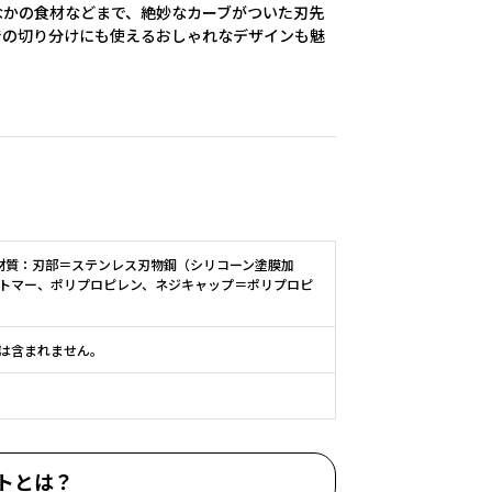
なかの食材などまで、絶妙なカーブがついた刃先
での切り分けにも使えるおしゃれなデザインも魅
／材質：刃部＝ステンレス刃物鋼（シリコーン塗膜加
トマー、ポリプロピレン、ネジキャップ＝ポリプロピ
は含まれません。
トとは？