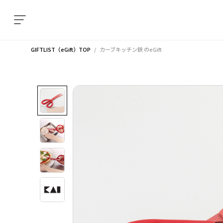
GIFTLIST（eGift）TOP
カーブキッチン鋏
のeGift