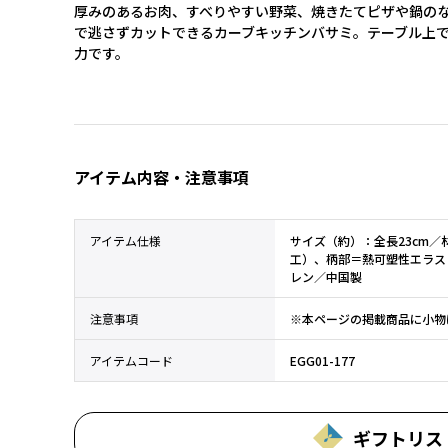
厚みのあるお肉、すべりやすい野菜、焼きたてピザや鍋の
で逃さずカットできるカーブキッチンバサミ。テーブル上
力です。
アイテム内容・注意事項
アイテム仕様
サイズ（約）：全長23cm
工）、柄部＝熱可塑性エラス
レン／中国製
注意事項
※本ページの掲載商品に小物
アイテムコード
EGG01-177
ギフトリス