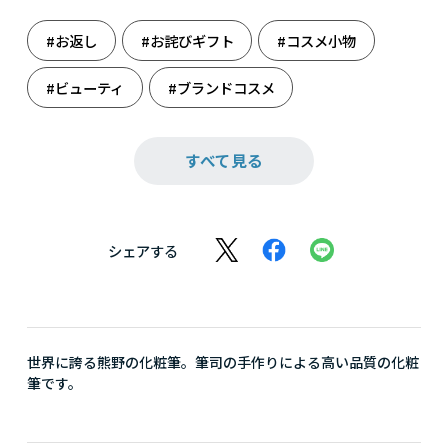
#お返し
#お詫びギフト
#コスメ小物
#ビューティ
#ブランドコスメ
#メンズ美容
#レディース誕生日
すべて見る
#奥様への贈りもの
#化粧筆
#熊野化粧筆
#妻へのお詫び
#雑貨
#誕生日
シェアする
#誕生日（女性）
#美容男子
#母の日
#母の日ギフト
世界に誇る熊野の化粧筆。筆司の手作りによる高い品質の化粧
筆です。