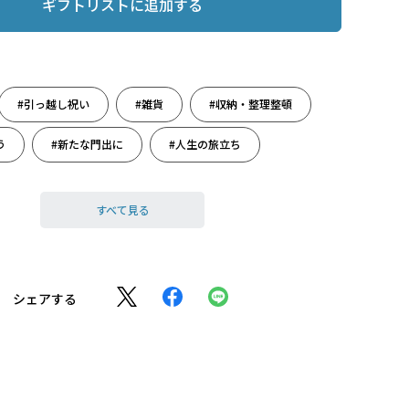
ギフトリストに追加する
#引っ越し祝い
#雑貨
#収納・整理整頓
う
#新たな門出に
#人生の旅立ち
#母の日ギフト
すべて見る
シェアする