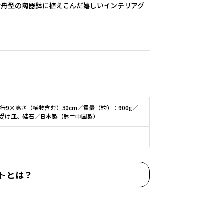
な舟型の陶器鉢に植えこんだ嬉しいインテリアグ
行9×高さ（植物含む）30cm／重量（約）：900g／
受け皿、硅石／日本製（鉢＝中国製）
トとは？