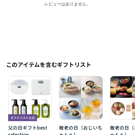
レビューはありません。
このアイテムを含むギフトリスト
ギフトリスト公式
父の日ギフトbest
敬老の日（おじいち
敬老の日（
selection
ゃんへ）
ゃんへ）