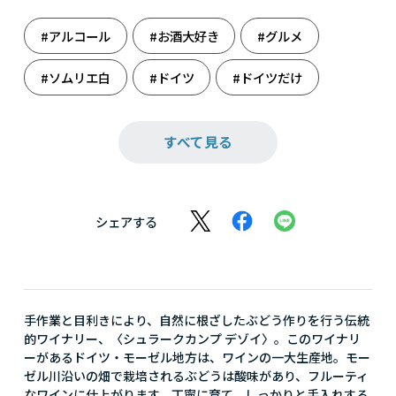
#アルコール
#お酒大好き
#グルメ
#ソムリエ白
#ドイツ
#ドイツだけ
#ドリンク
#ホームパーティ
すべて見る
#週末のまったり
#大人の癒し
#白ワイン
#母の日
シェアする
手作業と目利きにより、自然に根ざしたぶどう作りを行う伝統
的ワイナリー、〈シュラークカンプ デゾイ〉。このワイナリ
ーがあるドイツ・モーゼル地方は、ワインの一大生産地。モー
ゼル川沿いの畑で栽培されるぶどうは酸味があり、フルーティ
なワインに仕上がります。丁寧に育て、しっかりと手入れする