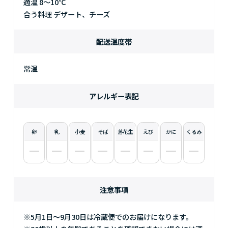
適温 8～10℃
合う料理 デザート、チーズ
配送温度帯
常温
アレルギー表記
卵
乳
小麦
そば
落花生
えび
かに
くるみ
注意事項
※5月1日～9月30日は冷蔵便でのお届けになります。