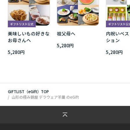
ギフトリスト公式
ギフトリスト公
美味しいもの好きな
祖父母へ
内祝いベス
お母さんへ
ション
5,280円
5,280円
5,280円
GIFTLIST（eGift）TOP
山形の極み錦屋 デラウェア羊羹
のeGift