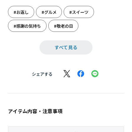
#お返し
#グルメ
#スイーツ
#感謝の気持ち
#敬老の日
#敬老の日ギフト
#敬老の日プレゼント
すべて見る
#敬老の日限定
#健康を願って
#秋を楽しむ
#長寿祝い
#母の日
シェアする
#和菓子
アイテム内容・注意事項