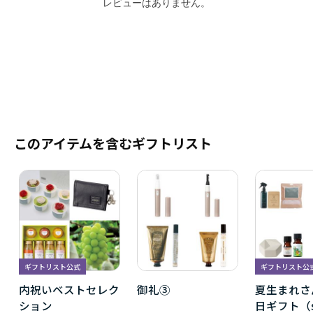
レビューはありません。
このアイテムを含むギフトリスト
ギフトリスト公式
ギフトリスト公
内祝いベストセレク
御礼③
夏生まれさ
ション
日ギフト（si