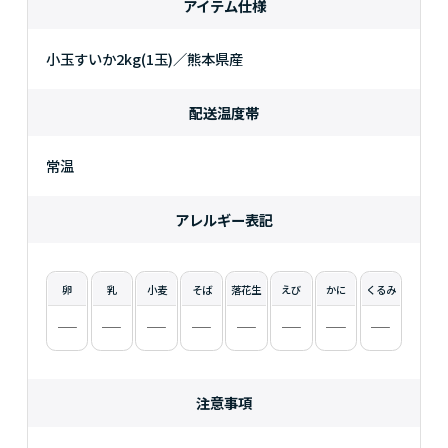
アイテム仕様
小玉すいか2kg(1玉)／熊本県産
配送温度帯
常温
アレルギー表記
卵
乳
小麦
そば
落花生
えび
かに
くるみ
注意事項